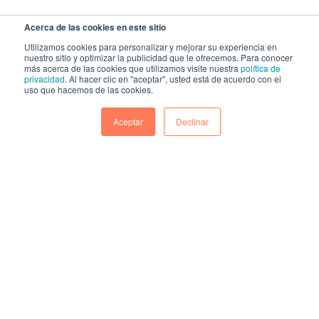
Acerca de las cookies en este sitio
Utilizamos cookies para personalizar y mejorar su experiencia en
nuestro sitio y optimizar la publicidad que le ofrecemos. Para conocer
más acerca de las cookies que utilizamos visite nuestra
política de
privacidad
. Al hacer clic en "aceptar", usted está de acuerdo con el
uso que hacemos de las cookies.
Aceptar
Declinar
Cuando escuchamos de Transformación
Digital el tema resulta tan amplio que
cuesta imaginar el puntapié inicial. En
muchas conversaciones exploratorias
con responsables de ventas o de