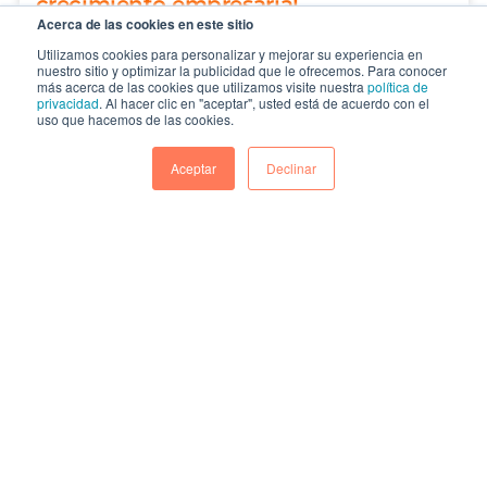
crecimiento empresarial
Acerca de las cookies en este sitio
Cuando Laura asumió la dirección
Utilizamos cookies para personalizar y mejorar su experiencia en
comercial de una empresa tecnológica en
nuestro sitio y optimizar la publicidad que le ofrecemos. Para conocer
más acerca de las cookies que utilizamos visite nuestra
política de
pleno proceso de expansión,...
privacidad
. Al hacer clic en "aceptar", usted está de acuerdo con el
uso que hacemos de las cookies.
CONTINUAR
Aceptar
Declinar
MARKETING DE CONTENIDOS Y
PLATAFORMAS CMS
Los avances en tecnología de la