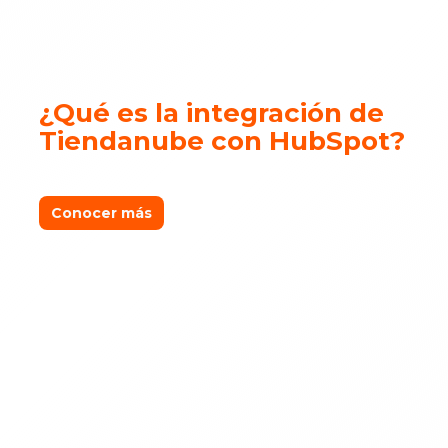
¿Qué es la integración de
Tiendanube con HubSpot?
Conocer más