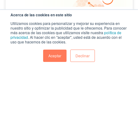
Cómo la IA impulsa tus ventas,
Acerca de las cookies en este sitio
marketing y servicio al cliente
Utilizamos cookies para personalizar y mejorar su experiencia en
nuestro sitio y optimizar la publicidad que le ofrecemos. Para conocer
más acerca de las cookies que utilizamos visite nuestra
política de
La inteligencia artificial (IA) dejó de ser
privacidad
. Al hacer clic en "aceptar", usted está de acuerdo con el
uso que hacemos de las cookies.
una promesa futurista para convertirse en
un habilitador...
Aceptar
Declinar
CONTINUAR