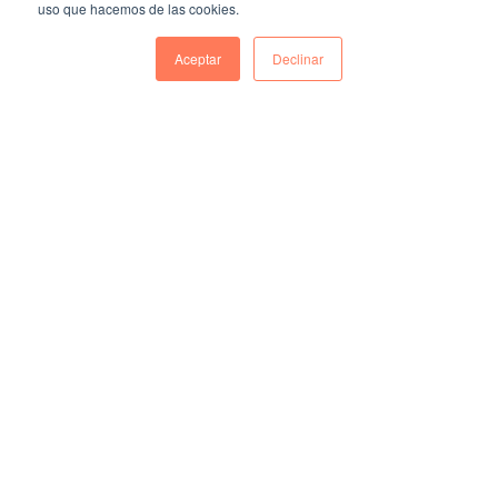
uso que hacemos de las cookies.
Aceptar
Declinar
Cuando tenía 23 años viajé por primera
vez a Estados Unidos para trabajar de
niñera. Los fines de semana los tenía
libres y mi plan era aprovecharlos para
visitar museos, caminar por la ciudad de
Washington, D. C., ir a conciertos y a la
Biblioteca del Congreso, entre otras