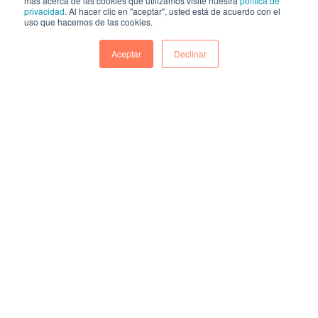
más acerca de las cookies que utilizamos visite nuestra
política de
privacidad
. Al hacer clic en "aceptar", usted está de acuerdo con el
uso que hacemos de las cookies.
Aceptar
Declinar
Yo doy vueltas para elegir la marca del
jabón de ropa pero doy más vueltas aún
para elegir un proveedor para la
empresa. Seguramente haya
profesionales expertos en Compras
mucho más eficientes pero no soy una