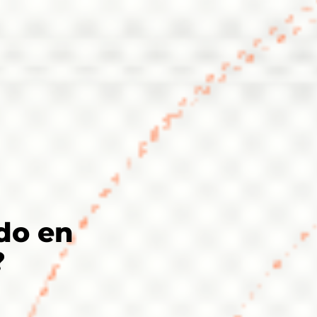
do en
?