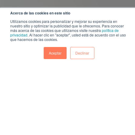
Acerca de las cookies en este sitio
Utilizamos cookies para personalizar y mejorar su experiencia en
nuestro sitio y optimizar la publicidad que le ofrecemos. Para conocer
más acerca de las cookies que utilizamos visite nuestra
política de
privacidad
. Al hacer clic en "aceptar", usted está de acuerdo con el uso
que hacemos de las cookies.
Aceptar
Declinar
En otros capítulos hablamos de cómo el
comportamiento del consumidor cambia
constante y rápidamente, tanto en el
ámbito personal como en el profesional.
H
oy quisiera volver sobre cómo también
el vendedor en el B2B está en constante
cambio: porque se tiene que adaptar a
ese consumidor que evoluciona
continuamente, porque la tecnología