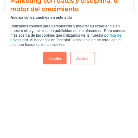
Marketing con datos y disciplina: el
motor del crecimiento
Acerca de las cookies en este sitio
Nos encontramos cada vez más seguido
Utilizamos cookies para personalizar y mejorar su experiencia en
con empresas que nos buscan porque
nuestro sitio y optimizar la publicidad que le ofrecemos. Para conocer
quieren adoptar una platafor...
más acerca de las cookies que utilizamos visite nuestra
política de
privacidad
. Al hacer clic en "aceptar", usted está de acuerdo con el
uso que hacemos de las cookies.
CONTINUAR
Aceptar
Declinar
La confianza no se improvisa: protege
tu estrategia de datos con aliados