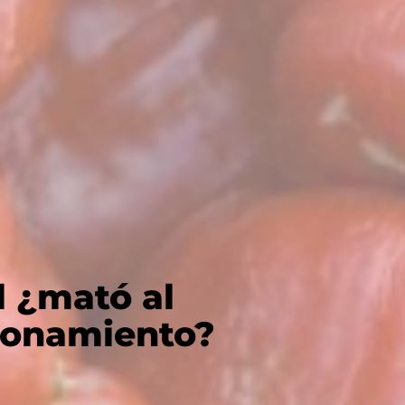
l ¿mató al
ionamiento?