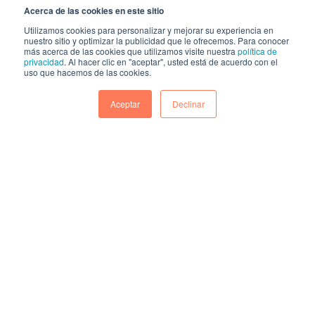
Acerca de las cookies en este sitio
HUBSPOT VS SALESFORCE: UNA
Utilizamos cookies para personalizar y mejorar su experiencia en
nuestro sitio y optimizar la publicidad que le ofrecemos. Para conocer
COMPARACIÓN DE SUS
más acerca de las cookies que utilizamos visite nuestra
política de
privacidad
. Al hacer clic en "aceptar", usted está de acuerdo con el
POTENCIALIDADES
uso que hacemos de las cookies.
Hace un par de años atrás se dejó de
Aceptar
Declinar
hablar del CRM como una solución
exclusivamente construida para...
CONTINUAR