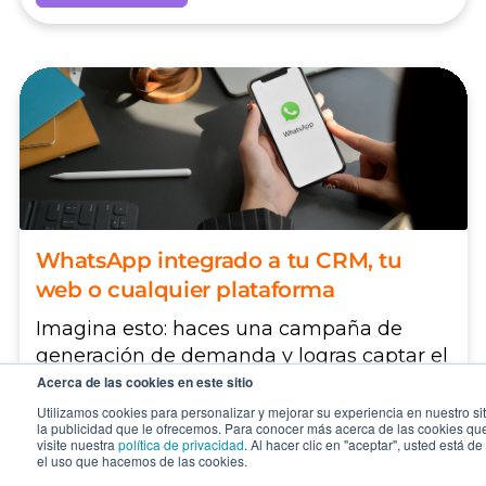
WhatsApp integrado a tu CRM, tu
web o cualquier plataforma
Imagina esto: haces una campaña de
generación de demanda y logras captar el
interés de un prospecto....
Acerca de las cookies en este sitio
Utilizamos cookies para personalizar y mejorar su experiencia en nuestro sit
la publicidad que le ofrecemos. Para conocer más acerca de las cookies que
CONTINUAR
visite nuestra
política de privacidad
. Al hacer clic en "aceptar", usted está d
el uso que hacemos de las cookies.