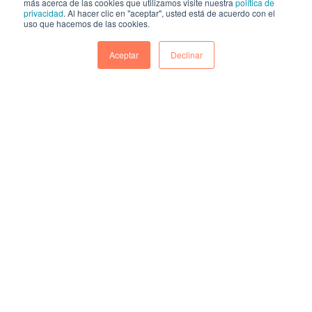
más acerca de las cookies que utilizamos visite nuestra
política de
privacidad
. Al hacer clic en "aceptar", usted está de acuerdo con el
uso que hacemos de las cookies.
Aceptar
Declinar
Las ventas pueden provenir de dos tipos
de clientes: los potenciales, que
realizarán sus compras por primera vez o
los actuales, que ya establecieron un