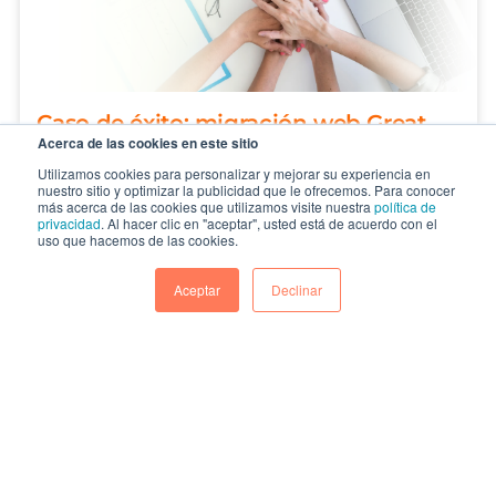
Caso de éxito: migración web Great
Acerca de las cookies en este sitio
Place To Work
Utilizamos cookies para personalizar y mejorar su experiencia en
nuestro sitio y optimizar la publicidad que le ofrecemos. Para conocer
Great Place To Work, autoridad mundial
más acerca de las cookies que utilizamos visite nuestra
política de
en cultura organizacional presente en
privacidad
. Al hacer clic en "aceptar", usted está de acuerdo con el
uso que hacemos de las cookies.
más de 170 países, enfr...
Aceptar
Declinar
CONTINUAR