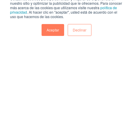
nuestro sitio y optimizar la publicidad que le ofrecemos. Para conocer
septiembre 2023 HAL Company,
más acerca de las cookies que utilizamos visite nuestra
política de
privacidad
. Al hacer clic en "aceptar", usted está de acuerdo con el
consultora argentina especializada en...
uso que hacemos de las cookies.
CONTINUAR
Aceptar
Declinar
SER PARTNER DE HUBSPOT,
FRESHWORKS, MESSAGEBIRD Y MÁS
En muchas industrias y sectores de la
economía existe esta relación