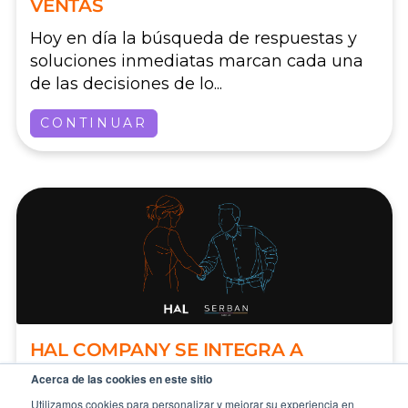
VENTAS
Hoy en día la búsqueda de respuestas y
soluciones inmediatas marcan cada una
de las decisiones de lo...
CONTINUAR
HAL COMPANY SE INTEGRA A
SERBAN GROUP
Acerca de las cookies en este sitio
Utilizamos cookies para personalizar y mejorar su experiencia en
EDICIÓN ESPECIAL Buenos Aires, 23-