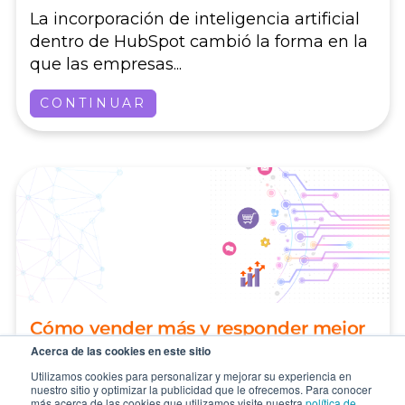
La incorporación de inteligencia artificial
dentro de HubSpot cambió la forma en la
que las empresas...
CONTINUAR
Cómo vender más y responder mejor
con agentes de IA en HubSpot
Acerca de las cookies en este sitio
Utilizamos cookies para personalizar y mejorar su experiencia en
La conversación alrededor de la
nuestro sitio y optimizar la publicidad que le ofrecemos. Para conocer
más acerca de las cookies que utilizamos visite nuestra
política de