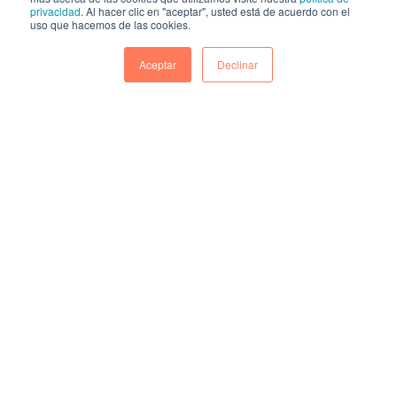
inteligencia artificial cambió. Ya no se
privacidad
. Al hacer clic en "aceptar", usted está de acuerdo con el
trata de “probar IA” o ente...
uso que hacemos de las cookies.
CONTINUAR
Aceptar
Declinar
Qué es la personalización a escala y
cómo implementarla
Durante mucho tiempo, el marketing se
apoyó en una idea bastante simple: si
segmentamos mejor, vamos...