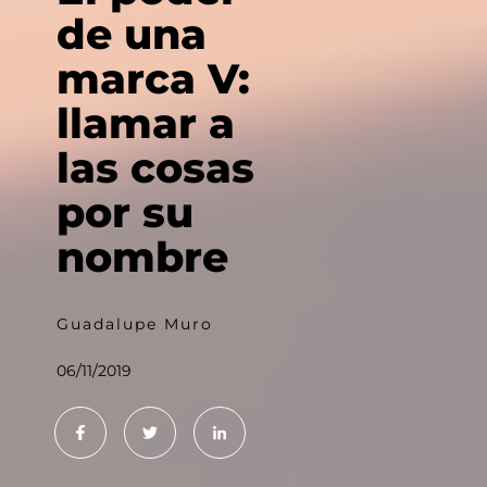
de una
marca V:
llamar a
las cosas
por su
nombre
Guadalupe Muro
06/11/2019