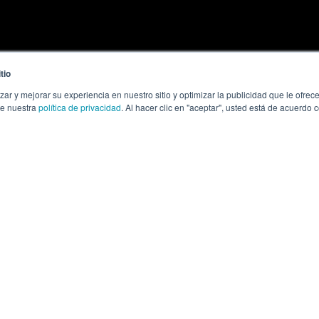
tio
zar y mejorar su experiencia en nuestro sitio y optimizar la publicidad que le ofr
te nuestra
política de privacidad
. Al hacer clic en "aceptar", usted está de acuerdo
 ¿QUÉ ES Y POR
SARSE COMO