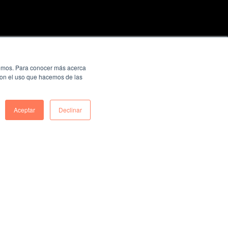
ecemos. Para conocer más acerca
 con el uso que hacemos de las
Aceptar
Declinar
LOS JEFES QUIEREN SABER:
¿QUÉ HACEN LOS