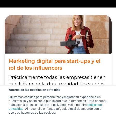
Marketing digital para start-ups y el
rol de los influencers
Prácticamente todas las empresas tienen
que lidiar con la dura realidad: los sueños
Acerca de las cookies en este sitio
son grandes pero...
Utilizamos cookies para personalizar y mejorar su experiencia en
nuestro sitio y optimizar la publicidad que le ofrecemos. Para conocer
CONTINUAR
más acerca de las cookies que utilizamos visite nuestra
política de
privacidad
. Al hacer clic en "aceptar", usted está de acuerdo con el
uso que hacemos de las cookies.