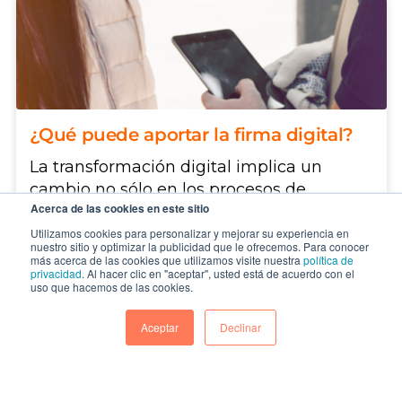
¿Qué puede aportar la firma digital?
La transformación digital implica un
cambio no sólo en los procesos de
Acerca de las cookies en este sitio
negocios y dentro de las empr...
Utilizamos cookies para personalizar y mejorar su experiencia en
nuestro sitio y optimizar la publicidad que le ofrecemos. Para conocer
CONTINUAR
más acerca de las cookies que utilizamos visite nuestra
política de
privacidad
. Al hacer clic en "aceptar", usted está de acuerdo con el
uso que hacemos de las cookies.
Aceptar
Declinar
SUSCRÍBETE AL BLOG