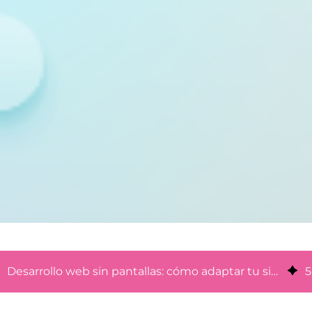
Desarrollo web sin pantallas: cómo adaptar tu sitio a la IA
5