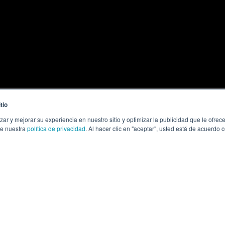
tio
zar y mejorar su experiencia en nuestro sitio y optimizar la publicidad que le ofr
te nuestra
política de privacidad
. Al hacer clic en "aceptar", usted está de acuerdo