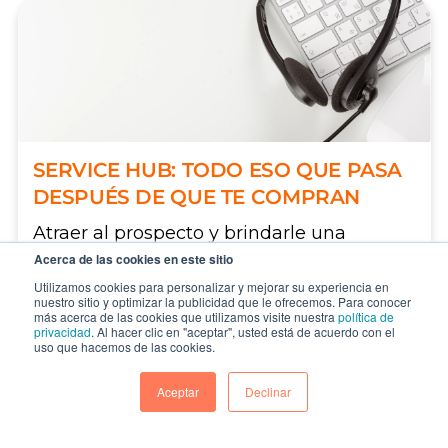
SERVICE HUB: TODO ESO QUE PASA
DESPUÉS DE QUE TE COMPRAN
Atraer al prospecto y brindarle una
experiencia sin fricción desde el primer
Acerca de las cookies en este sitio
contacto es una pieza c...
Utilizamos cookies para personalizar y mejorar su experiencia en
nuestro sitio y optimizar la publicidad que le ofrecemos. Para conocer
más acerca de las cookies que utilizamos visite nuestra
política de
CONTINUAR
privacidad
. Al hacer clic en "aceptar", usted está de acuerdo con el
uso que hacemos de las cookies.
Aceptar
Declinar