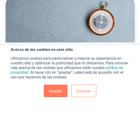
Acerca de las cookies en este sitio
Marketing con datos y disciplina: el
Utilizamos cookies para personalizar y mejorar su experiencia en
motor del crecimiento
nuestro sitio y optimizar la publicidad que le ofrecemos. Para conocer
más acerca de las cookies que utilizamos visite nuestra
política de
Nos encontramos cada vez más seguido
privacidad
. Al hacer clic en "aceptar", usted está de acuerdo con el
uso que hacemos de las cookies.
con empresas que nos buscan porque
quieren adoptar una platafor...
Aceptar
Declinar
CONTINUAR