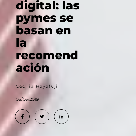
digital: las
pymes se
basan en
la
recomend
ación
Cecilia Hayafuji
06/03/2019