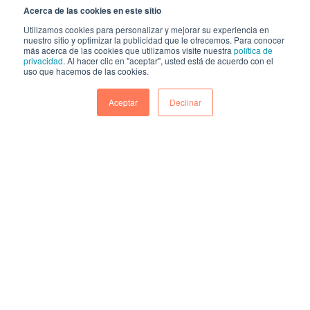
Acerca de las cookies en este sitio
Utilizamos cookies para personalizar y mejorar su experiencia en
nuestro sitio y optimizar la publicidad que le ofrecemos. Para conocer
más acerca de las cookies que utilizamos visite nuestra
política de
privacidad
. Al hacer clic en "aceptar", usted está de acuerdo con el
uso que hacemos de las cookies.
Aceptar
Declinar
La publicidad tradicional o los locales a la
calle dejaron de ser los pilares de la
relación de las pymes con los clientes
.