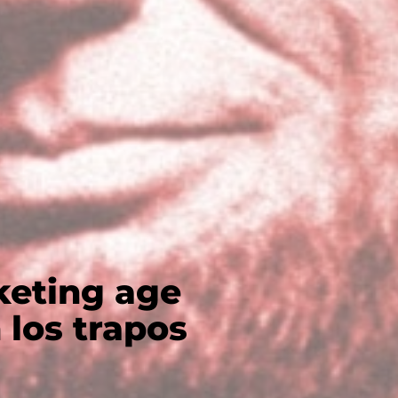
keting age
 los trapos