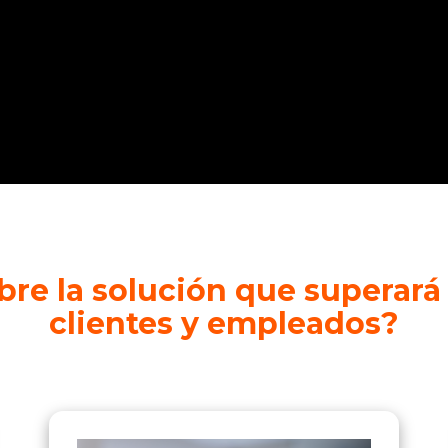
re la solución que superará 
clientes y empleados?