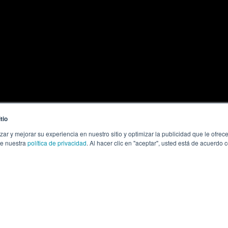
tio
zar y mejorar su experiencia en nuestro sitio y optimizar la publicidad que le ofr
te nuestra
política de privacidad
. Al hacer clic en "aceptar", usted está de acuerdo