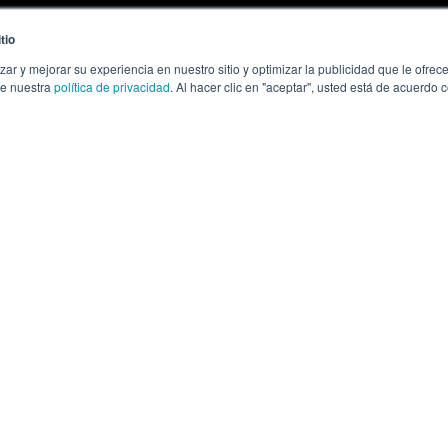
tio
zar y mejorar su experiencia en nuestro sitio y optimizar la publicidad que le ofr
te nuestra
política de privacidad
. Al hacer clic en "aceptar", usted está de acuerdo
rar uma
ção de CRM que
a
mentaram... e foram