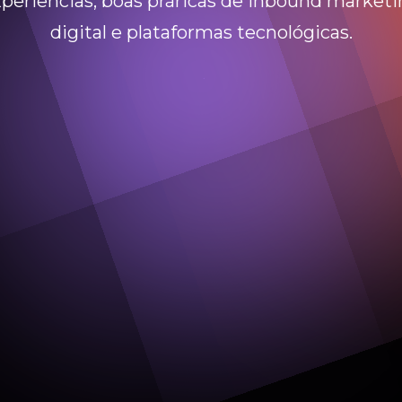
periências, boas práricas de inbound market
digital e plataformas tecnológicas.