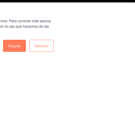
ecemos. Para conocer más acerca
 con el uso que hacemos de las
Aceptar
Declinar
A IA não falha: seus dados não
estão prontos para a IA
Resposta rápida Dados prontos para IA são
dados conectados, atualizados e que podem