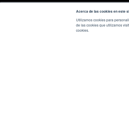
Acerca de las cookies en este si
Utilizamos cookies para personali
de las cookies que utilizamos visi
cookies.
Como recupe
implementa
não funcion
Eles vieram, imple