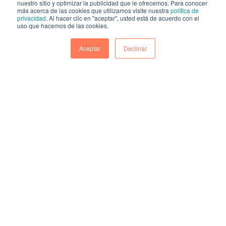
nuestro sitio y optimizar la publicidad que le ofrecemos. Para conocer
Nos últimos anos, muitas empresas cresceram mais
más acerca de las cookies que utilizamos visite nuestra
política de
rápido do que imaginavam. Novos mercados, mais
privacidad
. Al hacer clic en "aceptar", usted está de acuerdo con el
uso que hacemos de las cookies.
clie...
Aceptar
Declinar
CONTINUAR
Somos Partner Elite da HubSpot
Na HAL, não apenas implementamos tecnologia:
transformamos negócios. Ser Partner Elite da
HubSpot nã...