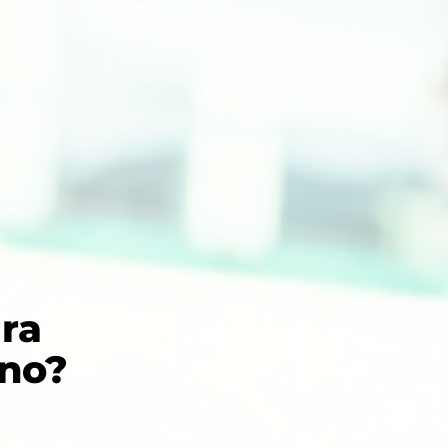
ra
ino?