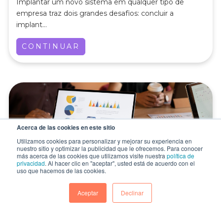
Implantar um novo sistema em qualquer tipo de
empresa traz dois grandes desafios: concluir a
implant...
CONTINUAR
Acerca de las cookies en este sitio
Utilizamos cookies para personalizar y mejorar su experiencia en
nuestro sitio y optimizar la publicidad que le ofrecemos. Para conocer
más acerca de las cookies que utilizamos visite nuestra
política de
privacidad
. Al hacer clic en "aceptar", usted está de acuerdo con el
A personalização exige uma
uso que hacemos de las cookies.
plataforma corporativa
Aceptar
Declinar
Oferecer produtos “por difusão” – sem um trabalho de
“inteligência” prévio – começa a ficar para trá...