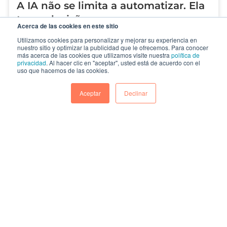
A IA não se limita a automatizar. Ela
toma decisões
Acerca de las cookies en este sitio
Resposta rápida A adoção de IA em Marketing, Vendas
Utilizamos cookies para personalizar y mejorar su experiencia en
nuestro sitio y optimizar la publicidad que le ofrecemos. Para conocer
e Atendimento não se trata apenas de automatizar...
más acerca de las cookies que utilizamos visite nuestra
política de
privacidad
. Al hacer clic en "aceptar", usted está de acuerdo con el
uso que hacemos de las cookies.
CONTINUAR
Aceptar
Declinar
Como construir o novo modelo de
atendimento ao cliente?