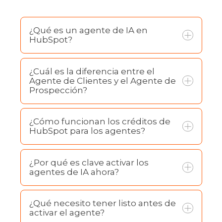
¿Qué es un agente de IA en
HubSpot?
¿Cuál es la diferencia entre el
Agente de Clientes y el Agente de
Prospección?
¿Cómo funcionan los créditos de
HubSpot para los agentes?
Agente de Clientes:
orientado al
¿Por qué es clave activar los
agentes de IA ahora?
servicio postventa. Responde
consultas de clientes existentes en
chat, WhatsApp, correo y
¿Qué necesito tener listo antes de
Responder consultas usando tu
activar el agente?
Facebook usando tu contenido
Licencias de módulos Professional
base de conocimientos y