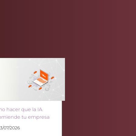
o hacer que la IA
omiende tu empresa
3/07/2026