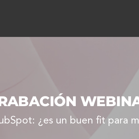
RABACIÓN WEBIN
bSpot: ¿es un buen fit para m