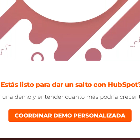
¿Estás listo para dar un salto con HubSpot
 una demo y entender cuánto más podría crecer
COORDINAR DEMO PERSONALIZADA