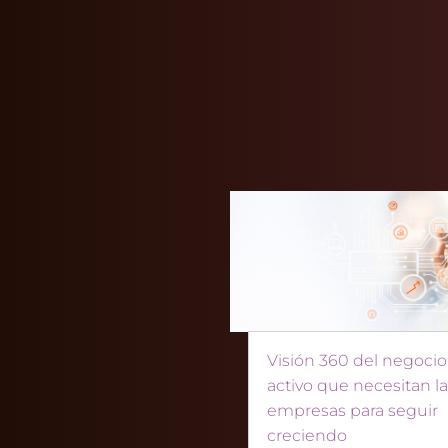
Visión 360 del negocio:
activo que necesitan l
empresas para seguir
creciendo