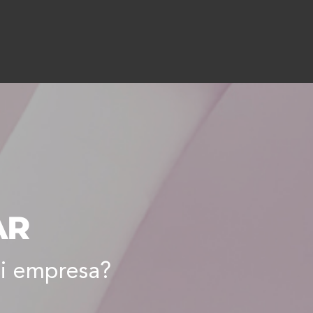
AR
i empresa?