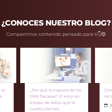
¿CONOCES NUESTRO BLOG?
Compartimos contenido pensado para tí👇😍
 el
¿Por qué la mayoría de los
Cóm
as
CRM fracasan? El error en
rec
la base de datos que te
2
cuesta clientes