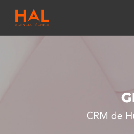
G
CRM de Hu