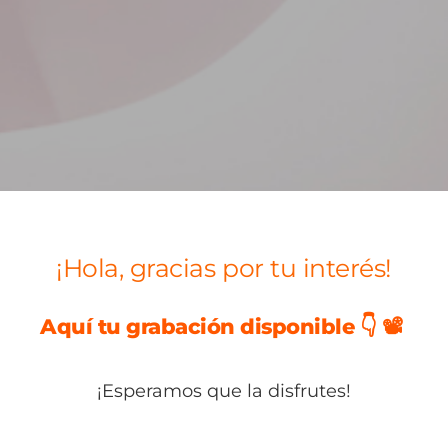
¡Hola, gracias por tu interés!
Aquí tu grabación disponible 👇 📽️
¡Esperamos que la disfrutes
!