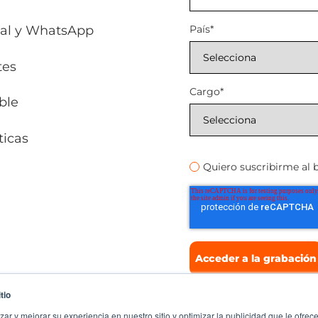
nal y WhatsApp
País
*
tes
Cargo
*
ble
ticas
Quiero suscribirme al 
tio
zar y mejorar su experiencia en nuestro sitio y optimizar la publicidad que le ofr