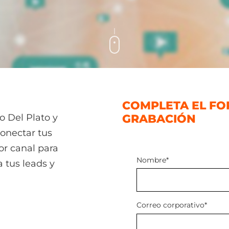
COMPLETA EL FO
ro Del Plato y
GRABACIÓN
👇
onectar tus
or canal para
Nombre
*
 tus leads y
Correo corporativo
*