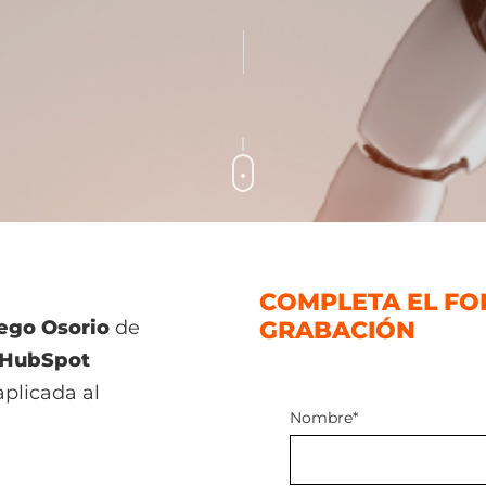
COMPLETA EL FO
ego Osorio
de
GRABACIÓN
👇
HubSpot
aplicada al
Nombre
*