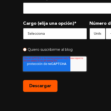
Cargo (elija una opción)
*
Número d
Quiero suscribirme al blog