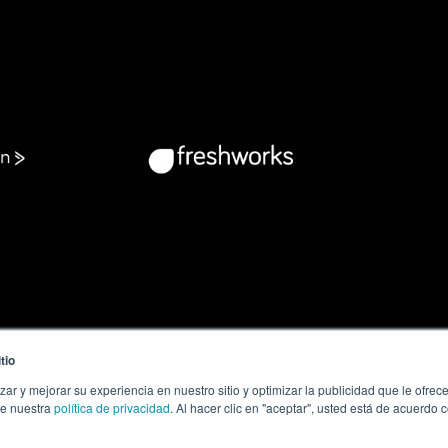
tio
zar y mejorar su experiencia en nuestro sitio y optimizar la publicidad que le ofr
te nuestra
política de privacidad
. Al hacer clic en "aceptar", usted está de acuerdo